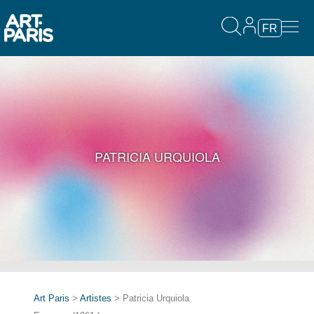
FR
PATRICIA URQUIOLA
Art Paris
>
Artistes
> Patricia Urquiola