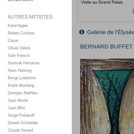
Visite au Grand Palais
AUTRES ARTISTES
Karel Appel
Galerie de l'Élysé
Robert Combas
César
BERNARD BUFFET (
Olivier Debré
Sam Francis
Somsak Hanumas
Hans Hartung
Bengt Lindström
André Marfaing
Georges Mathieu
Jean Miotte
Juan Miro
Serge Poliakoff
Gerard Schneider
Claude Venard