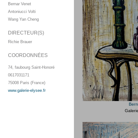
Bernar Venet
Antoniucci Volti
Wang Yan Cheng
DIRECTEUR(S)
Richie Brauer
COORDONNÉES
74, faubourg Saint-Honoré
0617031171
75008 Paris (France)
www.galerie-elysee.fr
Bern
Galeri