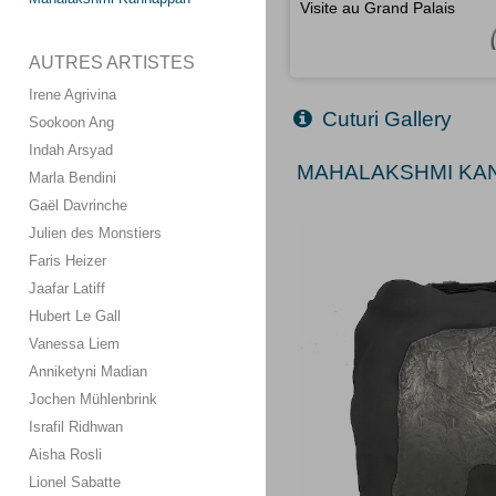
Visite au Grand Palais
AUTRES ARTISTES
Irene Agrivina
Cuturi Gallery
Sookoon Ang
Indah Arsyad
MAHALAKSHMI KAN
Marla Bendini
Gaël Davrinche
Julien des Monstiers
Faris Heizer
Jaafar Latiff
Hubert Le Gall
Vanessa Liem
Anniketyni Madian
Jochen Mühlenbrink
Israfil Ridhwan
Aisha Rosli
Lionel Sabatte