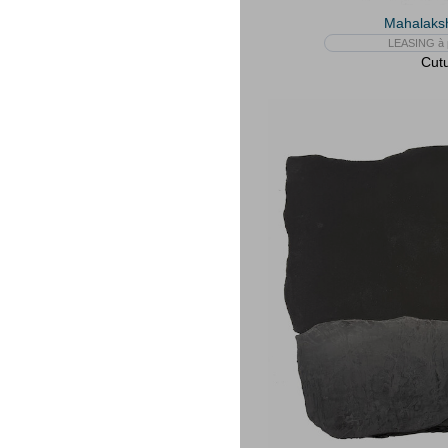
Mahalaks
LEASING à p
Cutu