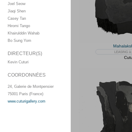
Joel Seow
Jiaqi Shen
Casey Tan
Hiromi Tango
Khairulddin Wahab
Bo Sung Yom
Mahalaks
LEASING à p
DIRECTEUR(S)
Cutu
Kevin Cuturi
COORDONNÉES
24, Galerie de Montpensier
75001 Paris (France)
www.cuturigallery.com