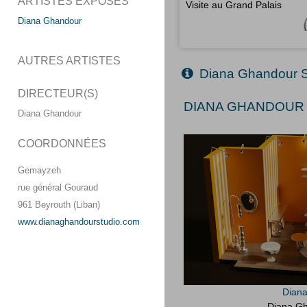
ARTISTES EXPOSÉS
Visite au Grand Palais
Diana Ghandour
AUTRES ARTISTES
Diana Ghandour S
DIRECTEUR(S)
DIANA GHANDOUR (
Diana Ghandour
COORDONNÉES
Gemayzeh
rue général Gouraud
961 Beyrouth (Liban)
www.dianaghandourstudio.com
Dian
Diana Gh