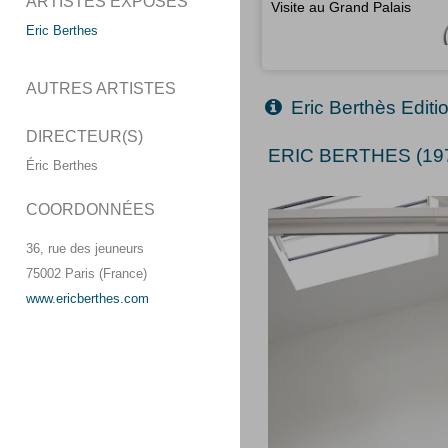
ARTISTES EXPOSÉS
Visite au Grand Palais
Eric Berthes
AUTRES ARTISTES
Eric Berthès Editi
DIRECTEUR(S)
ERIC BERTHES (197
Éric Berthes
COORDONNÉES
36, rue des jeuneurs
75002 Paris (France)
www.ericberthes.com