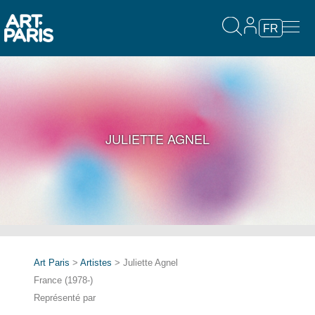
FR
JULIETTE AGNEL
Art Paris
>
Artistes
> Juliette Agnel
France (1978-)
Représenté par