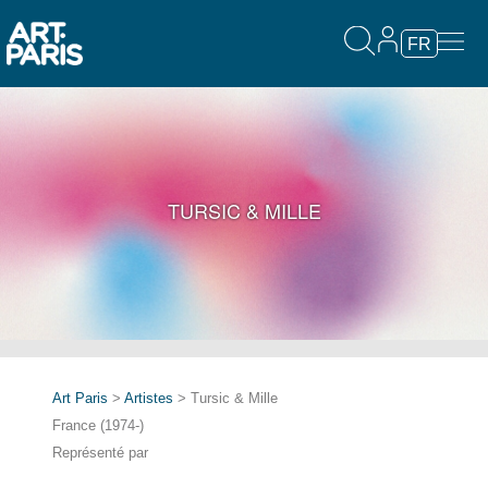
FR
TURSIC & MILLE
Art Paris
>
Artistes
> Tursic & Mille
France (1974-)
Représenté par