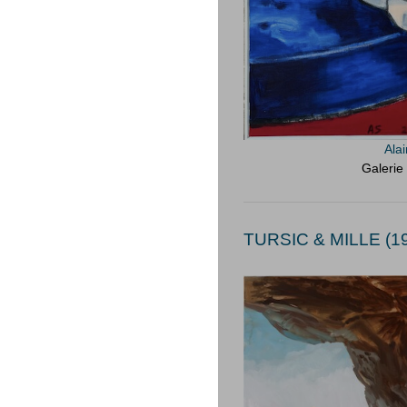
Ala
Galerie
TURSIC & MILLE (19