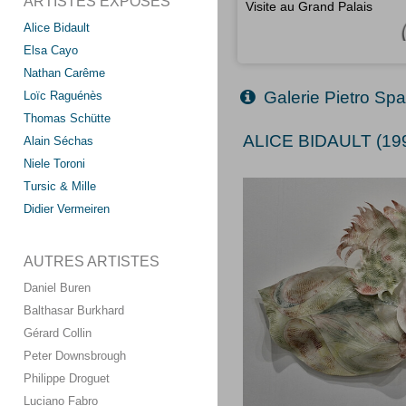
ARTISTES EXPOSÉS
Visite au Grand Palais
Alice Bidault
Elsa Cayo
Nathan Carême
Galerie Pietro Spa
Loïc Raguénès
Thomas Schütte
ALICE BIDAULT (199
Alain Séchas
Niele Toroni
Tursic & Mille
Didier Vermeiren
AUTRES ARTISTES
Daniel Buren
Balthasar Burkhard
Gérard Collin
Peter Downsbrough
Philippe Droguet
Luciano Fabro