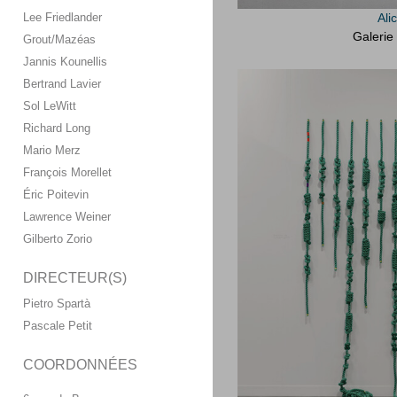
Lee Friedlander
Ali
Galerie
Grout/Mazéas
Jannis Kounellis
Bertrand Lavier
Sol LeWitt
Richard Long
Mario Merz
François Morellet
Éric Poitevin
Lawrence Weiner
Gilberto Zorio
DIRECTEUR(S)
Pietro Spartà
Pascale Petit
COORDONNÉES