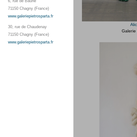
6, rue de Baune
71150 Chagny (France)
www.galeriepietrosparta.fr
Ali
30, rue de Chaudenay
Galerie
71150 Chagny (France)
www.galeriepietrosparta.fr