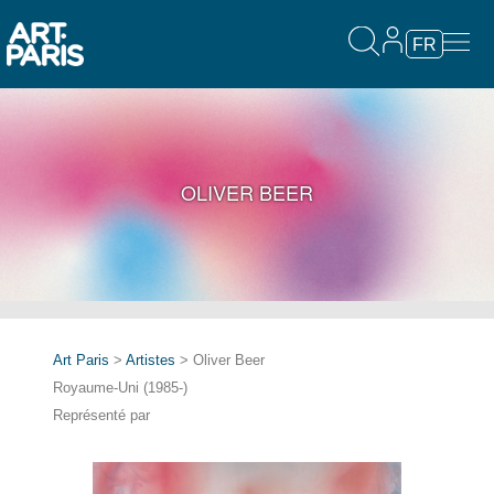
FR
OLIVER BEER
Art Paris
>
Artistes
> Oliver Beer
Royaume-Uni (1985-)
Représenté par