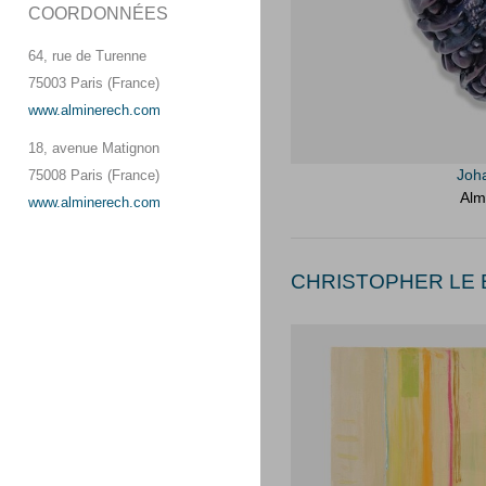
COORDONNÉES
64, rue de Turenne
75003 Paris (France)
www.alminerech.com
18, avenue Matignon
Joh
75008 Paris (France)
Alm
www.alminerech.com
CHRISTOPHER LE B