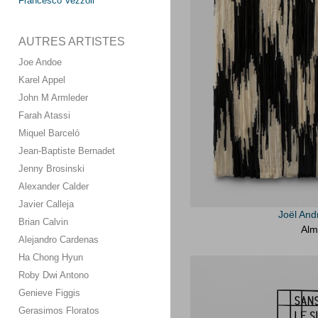
Francesco Vezzoli
AUTRES ARTISTES
Joe Andoe
Karel Appel
John M Armleder
Farah Atassi
Miquel Barceló
Jean-Baptiste Bernadet
Jenny Brosinski
Alexander Calder
Javier Calleja
Joël And
Brian Calvin
Alm
Alejandro Cardenas
Ha Chong Hyun
Roby Dwi Antono
Genieve Figgis
Gerasimos Floratos