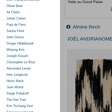
Visite au Grand Palais
Oliver Beer
Ali Cherri
Johan Creten
Paul de Flers
Almine Rech
Sasha Ferré
John Giorno
JOËL ANDRIANOMEA
Gregor Hildebrandt
Minjung Kim
Joseph Kosuth
Christopher Le Brun
Alexandre Lenoir
Inès Longevial
Heinz Mack
Jean Miotte
Serge Poliakoff
Thu-Van Tran
Kim Tschang-Yeul