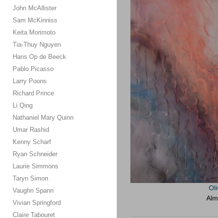
John McAllister
Sam McKinniss
Keita Morimoto
Tia-Thuy Nguyen
Hans Op de Beeck
Pablo Picasso
Larry Poons
Richard Prince
Li Qing
Nathaniel Mary Quinn
Umar Rashid
Kenny Scharf
Ryan Schneider
Laurie Simmons
Taryn Simon
Oli
Vaughn Spann
Alm
Vivian Springford
Claire Tabouret