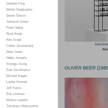
Günther Förg
Mehdi Ghadyanloo
Daniel Gibson
Jameson Green
Peter Halley
Ryoji Ikeda
Alex Israel
Joël And
Carlos Jacanamijoy
Alm
Allen Jones
Haley Josephs
Youngju Joung
OLIVER BEER (1985
Ewa Juszkiewicz
Michael Kagan
Leelee Kimmel
Jeff Koons
Erik Lindman
Markus Lupertz
Tomokazu Matsuyama