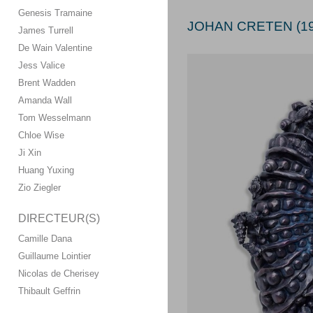
Genesis Tramaine
JOHAN CRETEN (19
James Turrell
De Wain Valentine
Jess Valice
Brent Wadden
Amanda Wall
Tom Wesselmann
Chloe Wise
Ji Xin
Huang Yuxing
Zio Ziegler
DIRECTEUR(S)
Camille Dana
Guillaume Lointier
Nicolas de Cherisey
Thibault Geffrin