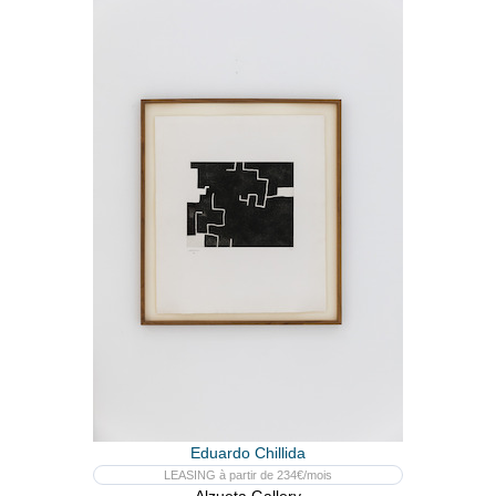
Eduardo Chillida
LEASING à partir de 234€/mois
Alzueta Gallery