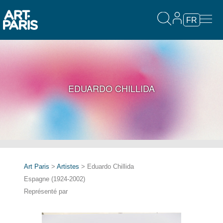
FR
EDUARDO CHILLIDA
Art Paris
>
Artistes
> Eduardo Chillida
Espagne (1924-2002)
Représenté par