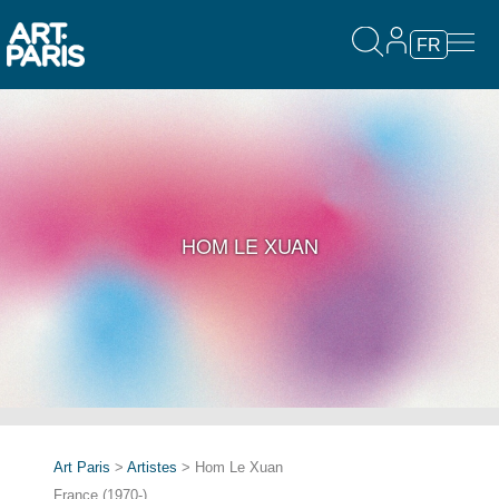
FR
HOM LE XUAN
Art Paris
>
Artistes
> Hom Le Xuan
France (1970-)