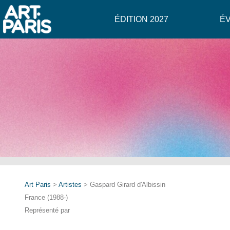
ÉDITION 2027
É
Art Paris
>
Artistes
> Gaspard Girard d'Albissin
France (1988-)
Représenté par