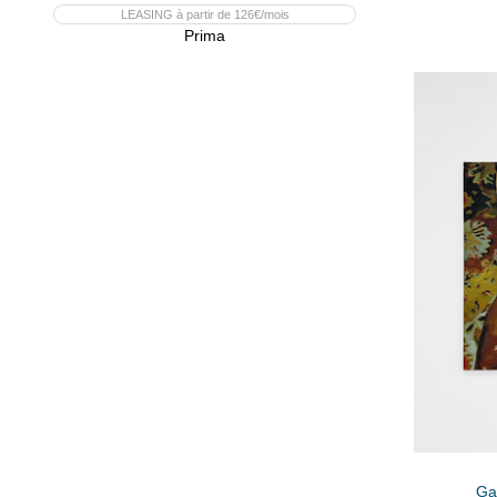
LEASING à partir de 126€/mois
Prima
Gas