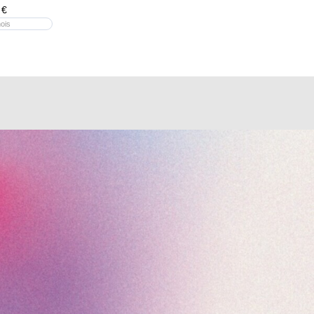
 €
ois