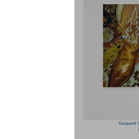
Gaspard Gi