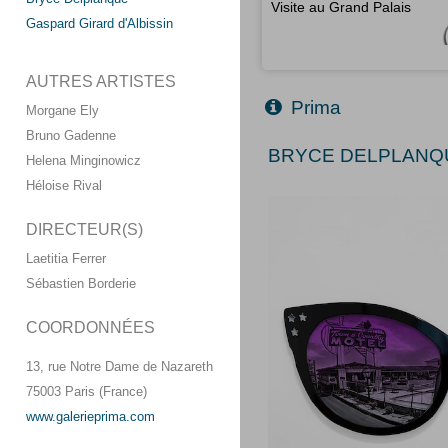
Visite au Grand Palais
Gaspard Girard d'Albissin
AUTRES ARTISTES
Prima
Morgane Ely
Bruno Gadenne
BRYCE DELPLANQU
Helena Minginowicz
Héloise Rival
DIRECTEUR(S)
Laetitia Ferrer
Sébastien Borderie
COORDONNÉES
13, rue Notre Dame de Nazareth
75003 Paris (France)
www.galerieprima.com