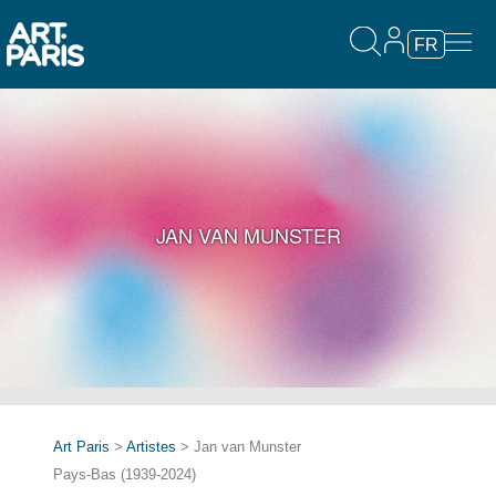
FR
JAN VAN MUNSTER
Art Paris
>
Artistes
> Jan van Munster
Pays-Bas (1939-2024)