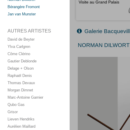
Visite au Grand Palais
Bérangère Fromont
Jan van Munster
Galerie Bacquevil
AUTRES ARTISTES
David de Beyter
NORMAN DILWORTH
Ylva Carlgren
Côme Clérino
Gautier Deblonde
Delage + Olson
Raphaël Denis
Thomas Devaux
Morgan Dimnet
Marc-Antoine Garnier
Qubo Gas
Grisor
Lieven Hendriks
Aurélien Maillard