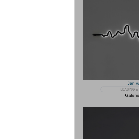
Jan v
LEASING à p
Galerie