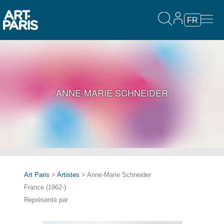
FR
ANNE-MARIE SCHNEIDER
Art Paris
>
Artistes
> Anne-Marie Schneider
France (1962-)
Représenté par