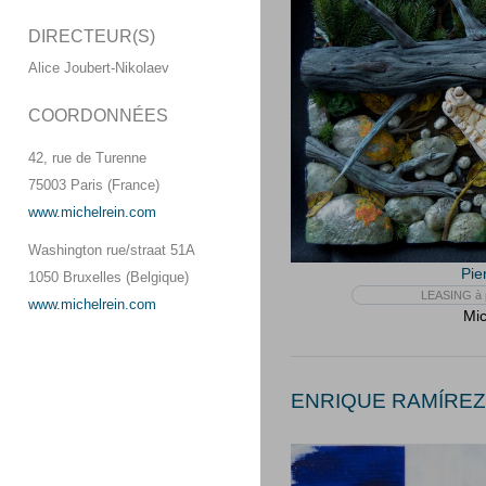
DIRECTEUR(S)
Alice Joubert-Nikolaev
COORDONNÉES
42, rue de Turenne
75003 Paris (France)
www.michelrein.com
Washington rue/straat 51A
Pie
1050 Bruxelles (Belgique)
LEASING à p
www.michelrein.com
Mic
ENRIQUE RAMÍREZ 