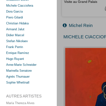
Visite au Grand Palais
Michele Ciacciofera
Dora García
Piero Gilardi
Christian Hidaka
Michel Rein
Armand Jalut
Didier Marcel
MICHELE CIACCIOF
Stefan Nikolaev
Frank Perrin
Enrique Ramírez
Hugo Ruyant
Anne-Marie Schneider
Marinella Senatore
Agnès Thurnauer
Sophie Whettnall
AUTRES ARTISTES
María Thereza Alves