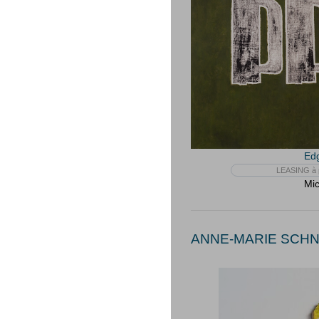
Edg
LEASING à p
Mic
ANNE-MARIE SCHNE