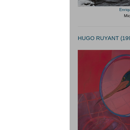
Enriq
Mic
HUGO RUYANT (199