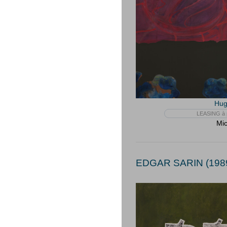
Hug
LEASING à p
Mic
EDGAR SARIN (1989