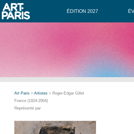
ÉDITION 2027
É
Art Paris
>
Artistes
> Roger-Edgar Gillet
France (1924-2004)
Représenté par