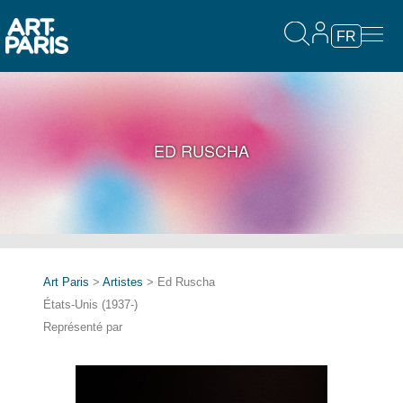
FR
ED RUSCHA
Art Paris
>
Artistes
> Ed Ruscha
États-Unis (1937-)
Représenté par