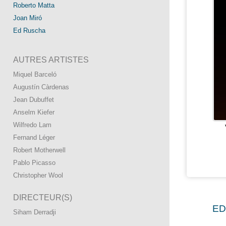
Roberto Matta
Joan Miró
Ed Ruscha
AUTRES ARTISTES
Miquel Barceló
Augustín Càrdenas
Jean Dubuffet
Anselm Kiefer
Wilfredo Lam
Fernand Léger
Robert Motherwell
Pablo Picasso
Christopher Wool
DIRECTEUR(S)
ED
Siham Derradji