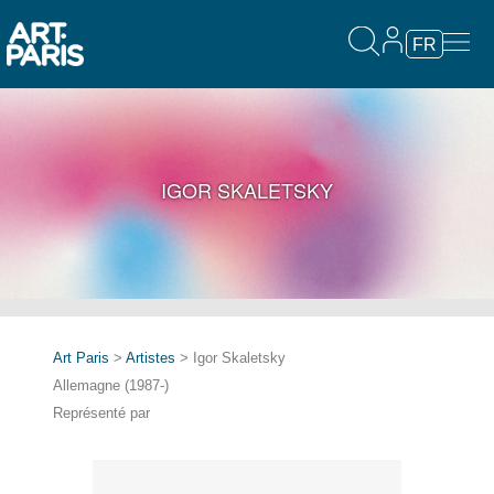
FR
IGOR SKALETSKY
Art Paris
>
Artistes
> Igor Skaletsky
Allemagne (1987-)
Représenté par