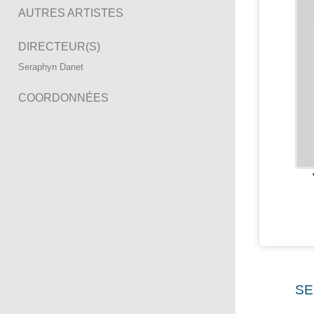
AUTRES ARTISTES
DIRECTEUR(S)
Seraphyn Danet
COORDONNÉES
SE