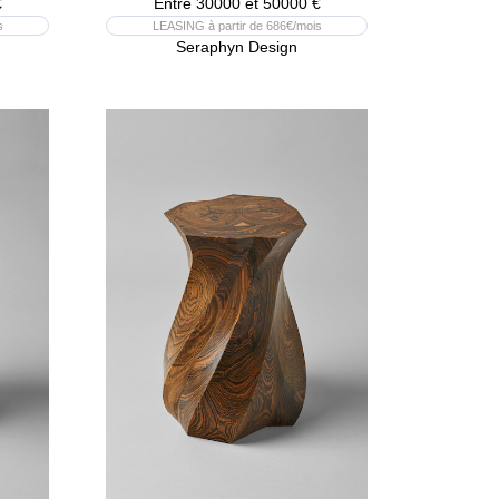
€
Entre 30000 et 50000 €
s
LEASING à partir de 686€/mois
Seraphyn Design