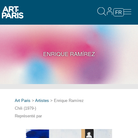
FR
ENRIQUE RAMÍREZ
Art Paris
>
Artistes
> Enrique Ramírez
Chili (1979-)
Représenté par