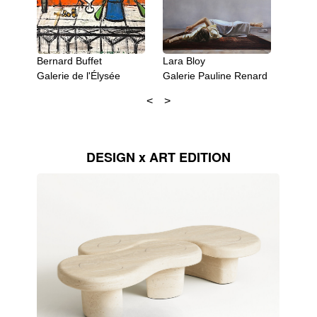
Bernard Buffet
Lara Bloy
Soo-K
Galerie de l'Élysée
Galerie Pauline Renard
Oniris
DESIGN x ART EDITION