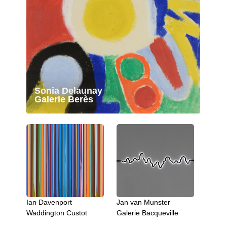
Sonia Delaunay
Galerie Berès
Ian Davenport
Jan van Munster
Xavier
Waddington Custot
Galerie Bacqueville
313 Ar