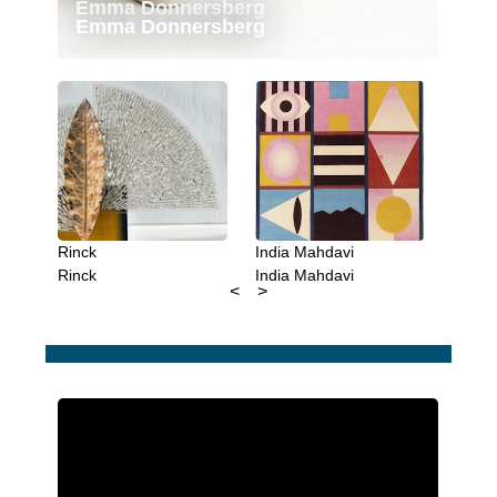
Emma Donnersberg
Emma Donnersberg
Rinck
India Mahdavi
Franc
Rinck
India Mahdavi
Ateli