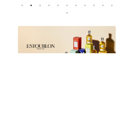
1
2
3
4
5
6
7
8
9
10
11
12
Untitled
1
2
3
4
5
6
7
8
9
10
11
12