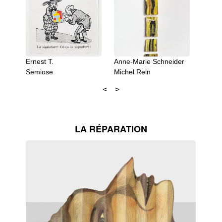
Ernest T.
Anne-Marie Schneider
MC Mi
Semiose
Michel Rein
Galeri
LA RÉPARATION