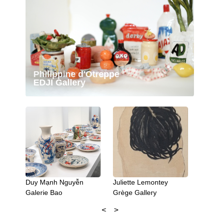
Philippine d'Otreppe
EDJI Gallery
Duy Mạnh Nguyễn
Juliette Lemontey
Lea To
Galerie Bao
Grège Gallery
Camil