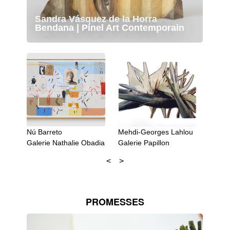
Sandra Vásquez de la Horra
Bendana | Pinel Art Contemporain
Nú Barreto
Mehdi-Georges Lahlou
Teres
Galerie Nathalie Obadia
Galerie Papillon
Rocio
PROMESSES